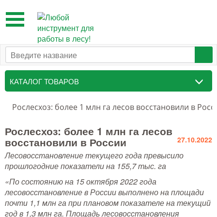
Toggle
navigation
КАТАЛОГ ТОВАРОВ
Таксационный инструмент
ти
Рослесхоз: более 1 млн га лесов восстановили в Росс
Маркировочные средства
Рослесхоз: более 1 млн га лесов
восстановили в России
27.10.2022
Бензоинструмент и
Лесовосстановление текущего года превысило
принадлежности
прошлогодние показатели на 155,7 тыс. га
Инструмент лесоруба
«По состоянию на 15 октября 2022 года
лесовосстановление в России выполнено на площади
Аншлаги противопожарные, панно
почти 1,1 млн га при плановом показателе на текущий
аренды, знаки
год в 1,3 млн га. Площадь лесовосстановления