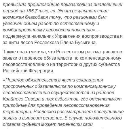
Тушение лесных пожаров
превысила прошлогодние показатели за аналогичный
период на 155,7 тыс. га. Этот результат стал
возможен благодаря тому, что регионами был
Одежда для работы в лесу
увеличен объем работ по естественному и
комбинированному лесовосстановлению»
, –
Снаряжение лесника и егеря
подчеркнула начальник Управления воспроизводства и
защиты лесов Рослесхоза Елена Бусыгина.
Лесовосстановление
Также она отметила, что Рослесхозом рассматриваются
заявки о переносе обязательств по компенсационному
Библиотека лесника
лесовосстановлению на территорию других субъектов
Российской Федерации.
Снаряжение арбориста
«Перенос обязательств в части сокращения
просроченных обязательств по компенсационному
GPS-навигация и рации
лесовосстановлению осуществляется из районов
Крайнего Севера и тех субъектов, где отсутствуют
Оборудование для паркового
хозяйства
пригодные для проведения лесовосстановления
территории. Рослесхоз рассматривает поступившие
Распродажа
заявки и выносит решение. В случае положительного
ответа субъект может перенести свои