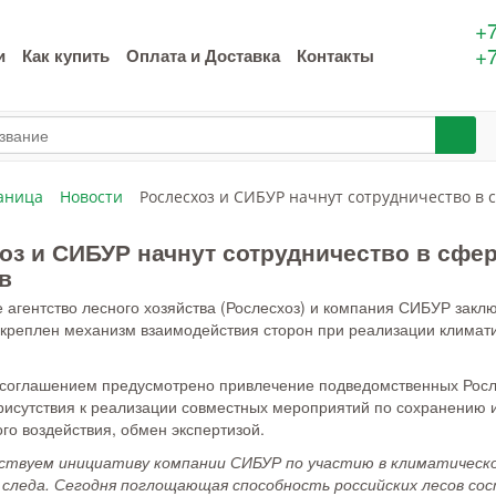
+7
+7
и
Как купить
Оплата и Доставка
Контакты
аница
Новости
Рослесхоз и СИБУР начнут сотрудничество в 
оз и СИБУР начнут сотрудничество в сфе
в
агентство лесного хозяйства (Рослесхоз) и компания СИБУР заклю
акреплен механизм взаимодействия сторон при реализации климати
, соглашением предусмотрено привлечение подведомственных Рос
рисутствия к реализации совместных мероприятий по сохранению и
го воздействия, обмен экспертизой.
твуем инициативу компании СИБУР по участию в климатическо
 следа. Сегодня поглощающая способность российских лесов сос