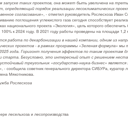
м запуске таких проектов, она может быть увеличена на трет
т, определяющий порядок реализации лесоклиматических прое
венное согласование»
, - отметил руководитель Рослесхоза Иван 
иванию поглощения углекислого газа сегодня способствует реали
ках национального проекта «Экология», цель которого обеспечить 
100% к 2024 году. В 2021 году работы проведены на площади 1,2 
ся работа по декарбонизации в нашей компании, одним из напр
ческих проектов - в рамках программы «Зеленая формула» мы 
 2025 года. Горизонт получения эффектов по таким проектам дл
и старта. Безусловно, это интересный опыт с решением нест
о устойчивый треугольник «государство-наука-бизнес» является
»
, - сообщила советник генерального директора СИБУРа, куратор
ена Мякотникова.
ужба Рослесхоза
фере лесельхоза и лесопроизводства