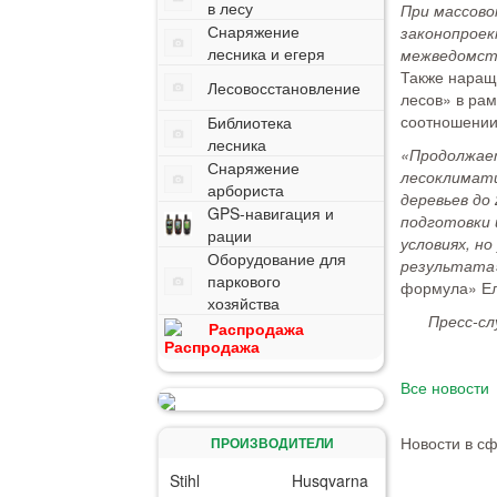
в лесу
При массово
Снаряжение
законопроек
лесника и егеря
межведомст
Также наращ
Лесовосстановление
лесов» в рам
соотношении 
Библиотека
лесника
«Продолжает
Снаряжение
лесоклимати
арбориста
деревьев до
GPS-навигация и
подготовки 
рации
условиях, н
Оборудование для
результата
паркового
формула» Ел
хозяйства
Пресс-сл
Распродажа
Все новости
Новости в с
ПРОИЗВОДИТЕЛИ
Stihl
Husqvarna