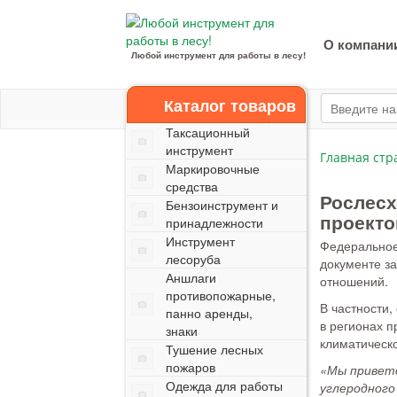
О компани
Любой инструмент для работы в лесу!
Каталог товаров
Таксационный
инструмент
Главная стр
Маркировочные
средства
Рослесх
Бензоинструмент и
проекто
принадлежности
Инструмент
Федеральное 
лесоруба
документе з
Аншлаги
отношений.
противопожарные,
В частности
панно аренды,
в регионах п
знаки
климатическо
Тушение лесных
пожаров
«Мы приветс
Одежда для работы
углеродного