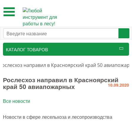
Toggle
navigation
КАТАЛОГ ТОВАРОВ
Таксационный инструмент
Рослесхоз направил в Красноярский край 50 авиапожар
Маркировочные средства
Рослесхоз направил в Красноярский
край 50 авиапожарных
10.09.2020
Бензоинструмент и
принадлежности
Все новости
Инструмент лесоруба
Новости в сфере лесельхоза и лесопроизводства
Аншлаги противопожарные, панно
аренды, знаки