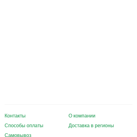
Тушение лесных пожаров
Одежда для работы в лесу
Снаряжение лесника и егеря
Лесовосстановление
Библиотека лесника
Снаряжение арбориста
GPS-навигация и рации
Оборудование для паркового
хозяйства
Контакты
О компании
Распродажа
Способы оплаты
Доставка в регионы
Самовывоз