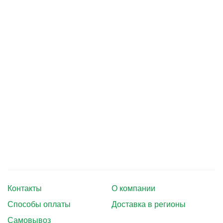
Тушение лесных пожаров
Одежда для работы в лесу
Снаряжение лесника и егеря
Лесовосстановление
Библиотека лесника
Снаряжение арбориста
GPS-навигация и рации
Оборудование для паркового
хозяйства
Контакты
О компании
Распродажа
Способы оплаты
Доставка в регионы
Самовывоз