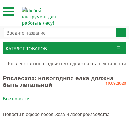
Toggle
navigation
КАТАЛОГ ТОВАРОВ
Таксационный инструмент
ти
Рослесхоз: новогодняя елка должна быть легальной
Маркировочные средства
Рослесхоз: новогодняя елка должна
быть легальной
10.09.2020
Бензоинструмент и
принадлежности
Все новости
Инструмент лесоруба
Новости в сфере лесельхоза и лесопроизводства
Аншлаги противопожарные, панно
аренды, знаки