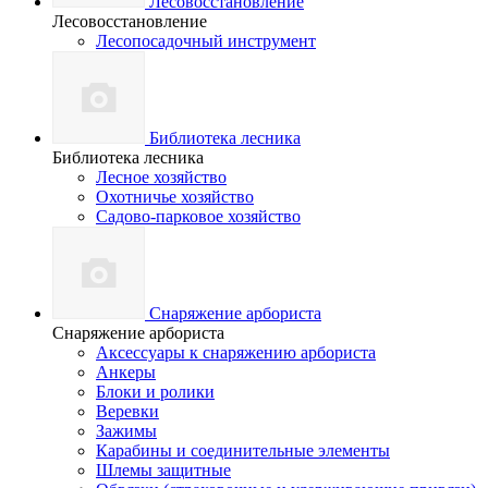
Лесовосстановление
Лесовосстановление
Лесопосадочный инструмент
Библиотека лесника
Библиотека лесника
Лесное хозяйство
Охотничье хозяйство
Садово-парковое хозяйство
Снаряжение арбориста
Снаряжение арбориста
Аксессуары к снаряжению арбориста
Анкеры
Блоки и ролики
Веревки
Зажимы
Карабины и соединительные элементы
Шлемы защитные