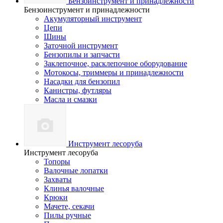
Бензоинструмент и принадлежности
Бензоинструмент и принадлежности
Акумуляторный инструмент
Цепи
Шины
Заточной инструмент
Бензопилы и запчасти
Заклепочное, расклепочное оборудование
Мотокосы, триммеры и принадлежности
Насадки для бензопил
Канистры, футляры
Масла и смазки
Инструмент лесоруба
Инструмент лесоруба
Топоры
Валочные лопатки
Захваты
Клинья валочные
Крюки
Мачете, секачи
Пилы ручные