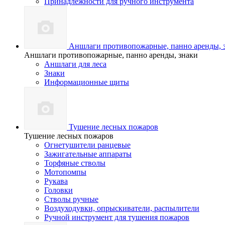
Принадлежности для ручного инструмента
Аншлаги противопожарные, панно аренды, 
Аншлаги противопожарные, панно аренды, знаки
Аншлаги для леса
Знаки
Информационные щиты
Тушение лесных пожаров
Тушение лесных пожаров
Огнетушители ранцевые
Зажигательные аппараты
Торфяные стволы
Мотопомпы
Рукава
Головки
Стволы ручные
Воздуходувки, опрыскиватели, распылители
Ручной инструмент для тушения пожаров