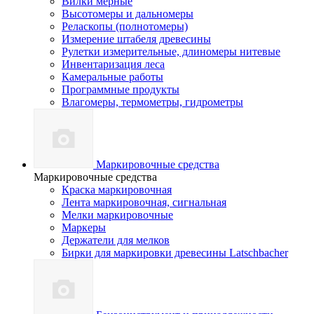
Вилки мерные
Высотомеры и дальномеры
Реласкопы (полнотомеры)
Измерение штабеля древесины
Рулетки измерительные, длиномеры нитевые
Инвентаризация леса
Камеральные работы
Программные продукты
Влагомеры, термометры, гидрометры
Маркировочные средства
Маркировочные средства
Краска маркировочная
Лента маркировочная, сигнальная
Мелки маркировочные
Маркеры
Держатели для мелков
Бирки для маркировки древесины Latschbacher