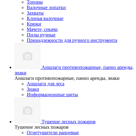
Топоры
Валочные лопатки
Захваты
Клинья валочные
Крюки
Мачете, секачи
Пилы ручные
Принадлежности для ручного инструмента
Аншлаги противопожарные, панно аренды,
знаки
Аншлаги противопожарные, панно аренды, знаки
Аншлаги для леса
Знаки
Информационные щиты
Тушение лесных пожаров
Тушение лесных пожаров
Огнетушители ранцевые