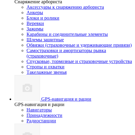
Снаряжение арбориста
Аксессуары к снаряжению арбориста
Анкеры
Блоки и ролики
Веревки
Зажимы
Карабины и соединительные элементы
Шлемы защитные
Обвязки (страховочные и удерживающие привязи)
Самостраховки и амортизаторы рывка
(страховочные)
Спусковые, тормозные и страховочные устройства
Стропы и охватки
Такелажные звенья
GPS-навигация и рации
GPS-навигация и рации
Навигаторы
Принадлежности
Радиостанции