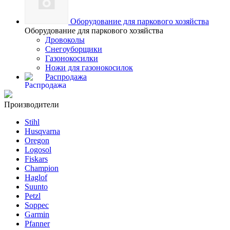
Оборудование для паркового хозяйства
Оборудование для паркового хозяйства
Дровоколы
Снегоуборщики
Газонокосилки
Ножи для газонокосилок
Распродажа
Производители
Stihl
Husqvarna
Oregon
Logosol
Fiskars
Champion
Haglof
Suunto
Petzl
Soppec
Garmin
Pfanner