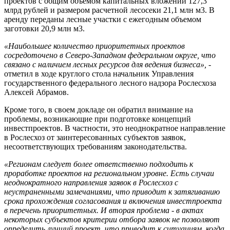
проектов с общим объемом капитальных вложений 127,3
млрд рублей и размером расчетной лесосеки 21,1 млн м3. В
аренду переданы лесные участки с ежегодным объемом
заготовки 20,9 млн м3.
«Наибольшее количество приоритетных проектов
сосредоточено в Северо-Западном федеральном округе, что
связано с наличием лесных ресурсов для ведения бизнеса»,
-
отметил в ходе круглого стола начальник Управления
государственного федерального лесного надзора Рослесхоза
Алексей Абрамов.
Кроме того, в своем докладе он обратил внимание на
проблемы, возникающие при подготовке концепций
инвестпроектов. В частности, это неоднократное направление
в Рослесхоз от заинтересованных субъектов заявок,
несоответствующих требованиям законодательства.
«Регионам следует более ответственно подходить к
проработке проектов на региональном уровне. Есть случаи
неоднократного направления заявок в Рослесхоз с
неустраненными замечаниями, что приводит к затягиванию
срока прохождения согласования и включения инвестпроекта
в перечень приоритетных. И вторая проблема - в актах
некоторых субъектов критерии отбора заявок не позволяют
определить лучший проект, что приводит к ситуациям, когда