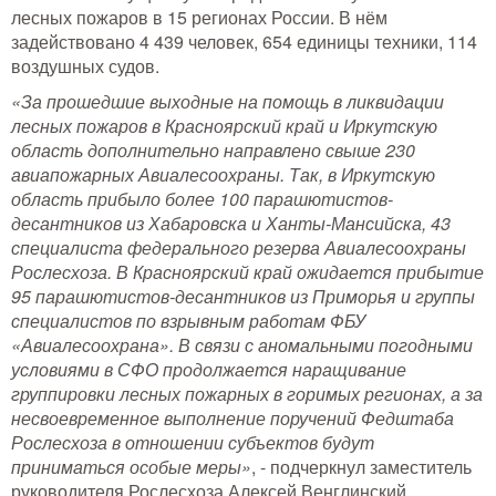
Тушение лесных пожаров
лесных пожаров в 15 регионах России. В нём
задействовано 4 439 человек, 654 единицы техники, 114
воздушных судов.
Одежда для работы в лесу
«За прошедшие выходные на помощь в ликвидации
Снаряжение лесника и егеря
лесных пожаров в Красноярский край и Иркутскую
область дополнительно направлено свыше 230
авиапожарных Авиалесоохраны. Так, в Иркутскую
Лесовосстановление
область прибыло более 100 парашютистов-
десантников из Хабаровска и Ханты-Мансийска, 43
Библиотека лесника
специалиста федерального резерва Авиалесоохраны
Рослесхоза. В Красноярский край ожидается прибытие
Снаряжение арбориста
95 парашютистов-десантников из Приморья и группы
специалистов по взрывным работам ФБУ
GPS-навигация и рации
«Авиалесоохрана». В связи с аномальными погодными
условиями в СФО продолжается наращивание
Оборудование для паркового
группировки лесных пожарных в горимых регионах, а за
хозяйства
несвоевременное выполнение поручений Федштаба
Распродажа
Рослесхоза в отношении субъектов будут
приниматься особые меры»
, - подчеркнул заместитель
руководителя Рослесхоза Алексей Венглинский.