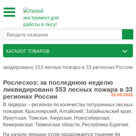
Toggle
navigation
КАТАЛОГ ТОВАРОВ
Таксационный инструмент
иквидировано 553 лесных пожара в 33 регионах России
Маркировочные средства
Рослесхоз: за последнюю неделю
ликвидировано 553 лесных пожара в 33
Бензоинструмент и
регионах России
23.05.2022
принадлежности
В лидерах – регионах по количеству потушенных лесных
Инструмент лесоруба
пожаров: Красноярский, Алтайский, Забайкальский края,
Иркутская, Томская, Амурская, Новосибирская,
Аншлаги противопожарные, панно
Кемеровская, Тюменская области, Республика Бурятия.
аренды, знаки
На начало текущих суток продолжается тушение 84