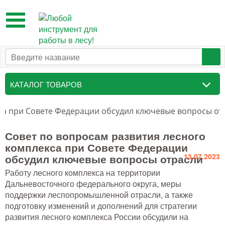
Toggle
navigation
КАТАЛОГ ТОВАРОВ
Таксационный инструмент
са при Совете Федерации обсудил ключевые вопросы от
Маркировочные средства
Совет по вопросам развития лесного
комплекса при Совете Федерации
Бензоинструмент и
обсудил ключевые вопросы отрасли
13.07.2023
принадлежности
Работу лесного комплекса на территории
Инструмент лесоруба
Дальневосточного федерального округа, меры
поддержки леспопромышленной отрасли, а также
Аншлаги противопожарные, панно
подготовку изменений и дополнений для стратегии
аренды, знаки
развития лесного комплекса России обсудили на