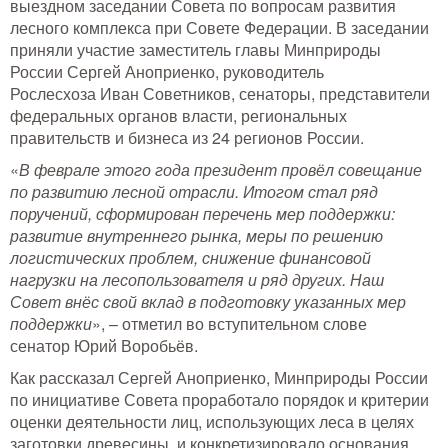
выездном заседании Совета по вопросам развития
Тушение лесных пожаров
лесного комплекса при Совете Федерации. В заседании
приняли участие заместитель главы Минприроды
Одежда для работы в лесу
России Сергей Аноприенко, руководитель
Рослесхоза Иван Советников, сенаторы, представители
Снаряжение лесника и егеря
федеральных органов власти, региональных
правительств и бизнеса из 24 регионов России.
Лесовосстановление
«
В феврале этого года президент провёл совещание
по развитию лесной отрасли. Итогом стал ряд
Библиотека лесника
поручений, сформирован перечень мер поддержки:
развитие внутреннего рынка, меры по решению
Снаряжение арбориста
логистических проблем, снижение финансовой
нагрузки на лесопользователя и ряд других. Наш
Совет внёс свой вклад в подготовку указанных мер
GPS-навигация и рации
поддержки
», – отметил во вступительном слове
Оборудование для паркового
сенатор Юрий Воробьёв.
хозяйства
Как рассказал Сергей Аноприенко, Минприроды России
Распродажа
по инициативе Совета проработало порядок и критерии
оценки деятельности лиц, использующих леса в целях
заготовки древесины, и конкретизировало основания