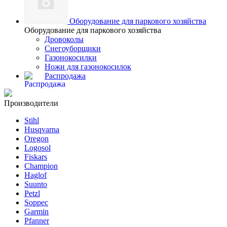
Оборудование для паркового хозяйства
Оборудование для паркового хозяйства
Дровоколы
Снегоуборщики
Газонокосилки
Ножи для газонокосилок
Распродажа
Производители
Stihl
Husqvarna
Oregon
Logosol
Fiskars
Champion
Haglof
Suunto
Petzl
Soppec
Garmin
Pfanner