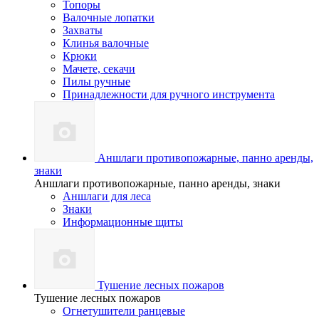
Топоры
Валочные лопатки
Захваты
Клинья валочные
Крюки
Мачете, секачи
Пилы ручные
Принадлежности для ручного инструмента
Аншлаги противопожарные, панно аренды,
знаки
Аншлаги противопожарные, панно аренды, знаки
Аншлаги для леса
Знаки
Информационные щиты
Тушение лесных пожаров
Тушение лесных пожаров
Огнетушители ранцевые