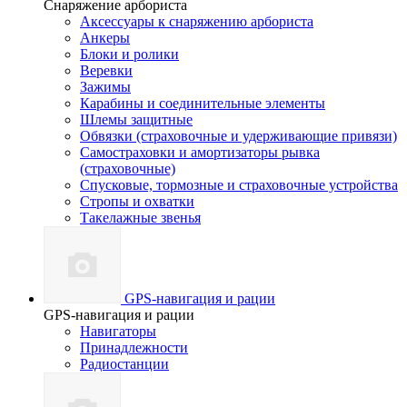
Снаряжение арбориста
Аксессуары к снаряжению арбориста
Анкеры
Блоки и ролики
Веревки
Зажимы
Карабины и соединительные элементы
Шлемы защитные
Обвязки (страховочные и удерживающие привязи)
Самостраховки и амортизаторы рывка
(страховочные)
Спусковые, тормозные и страховочные устройства
Стропы и охватки
Такелажные звенья
GPS-навигация и рации
GPS-навигация и рации
Навигаторы
Принадлежности
Радиостанции