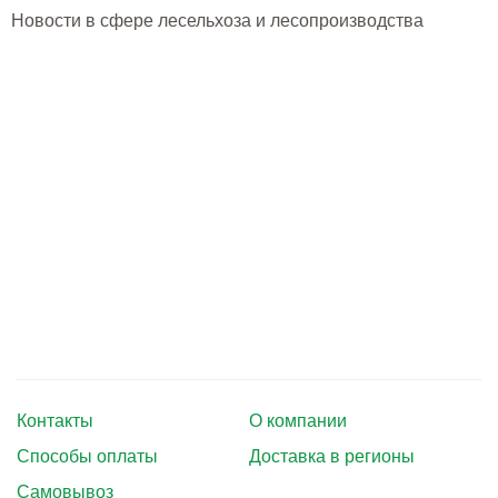
Тушение лесных пожаров
Новости в сфере лесельхоза и лесопроизводства
Одежда для работы в лесу
Снаряжение лесника и егеря
Лесовосстановление
Библиотека лесника
Снаряжение арбориста
GPS-навигация и рации
Оборудование для паркового
хозяйства
Контакты
О компании
Распродажа
Способы оплаты
Доставка в регионы
Самовывоз