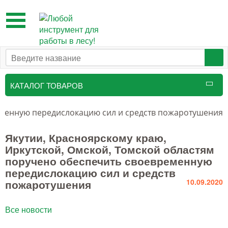
Toggle
navigation
КАТАЛОГ ТОВАРОВ
Таксационный инструмент
ременную передислокацию сил и средств пожаротушения
Маркировочные средства
Якутии, Красноярскому краю,
Иркутской, Омской, Томской областям
Бензоинструмент и
поручено обеспечить своевременную
принадлежности
передислокацию сил и средств
пожаротушения
10.09.2020
Инструмент лесоруба
Аншлаги противопожарные, панно
Все новости
аренды, знаки