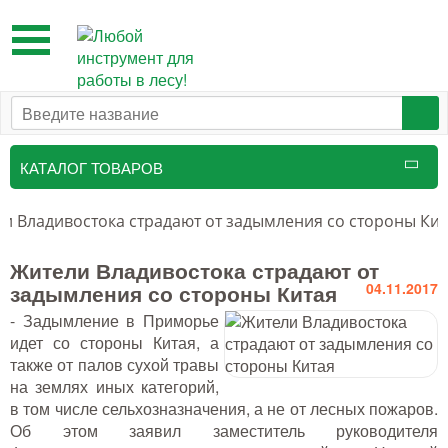
Toggle
navigation
КАТАЛОГ ТОВАРОВ
Таксационный инструмент
и Владивостока страдают от задымления со стороны Кит
Маркировочные средства
Жители Владивостока страдают от
задымления со стороны Китая
04.11.2017
Бензоинструмент и
- Задымление в Приморье
принадлежности
идет со стороны Китая, а
Инструмент лесоруба
также от палов сухой травы
на землях иных категорий,
Аншлаги противопожарные, панно
в том числе сельхозназначения, а не от лесных пожаров.
аренды, знаки
Об этом заявил заместитель руководителя