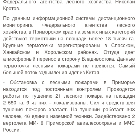
Федерального агентства лесного хозяйства Николай
Тушение лесных пожаров
Кротов.
По данным информационной системы дистанционного
Одежда для работы в лесу
мониторинга Федерального агентства лесного
хозяйства, в Приморском крае на землях иных категорий
Снаряжение лесника и егеря
действуют термоточки на площади более 18 тысяч га.
Крупные термоточки зарегистрированы в Спасском,
Лесовосстановление
Ханкайском и Хорольском районах. Оттуда идет
атмосферный перенос в сторону Владивостока. Данные
Библиотека лесника
термоточки лесными пожарами не являются. Самый
большой поток задымления идет из Китая.
Снаряжение арбориста
- Обстановка с лесными пожарами в Приморье
находится под постоянным контролем. Проводятся
GPS-навигация и рации
работы по тушению 21 лесного пожара на площади
2 580 га, 9 из них – локализованы. Сил и средств для
Оборудование для паркового
тушения пожаров хватает. На тушении работает 308
хозяйства
человек, 46 единиц наземной техники. Задействовано 2
Распродажа
вертолета МИ- 8 Приморской авиалесоохраны и МЧС
России.