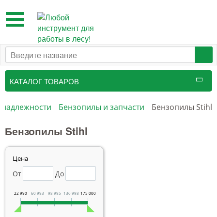
Toggle
navigation
КАТАЛОГ ТОВАРОВ
инадлежности
Бензопилы и запчасти
Бензопилы Stihl
Бензопилы Stihl
Цена
От
До
22 990
60 993
98 995
136 998
175 000