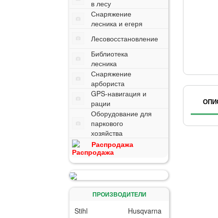
в лесу
Снаряжение
лесника и егеря
Лесовосстановление
Библиотека
лесника
Снаряжение
арбориста
GPS-навигация и
ОПИ
рации
Оборудование для
паркового
хозяйства
Распродажа
ПРОИЗВОДИТЕЛИ
Stihl
Husqvarna