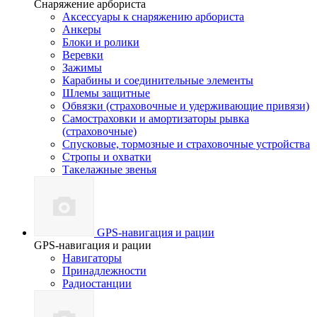
Снаряжение арбориста
Аксессуары к снаряжению арбориста
Анкеры
Блоки и ролики
Веревки
Зажимы
Карабины и соединительные элементы
Шлемы защитные
Обвязки (страховочные и удерживающие привязи)
Самостраховки и амортизаторы рывка
(страховочные)
Спусковые, тормозные и страховочные устройства
Стропы и охватки
Такелажные звенья
GPS-навигация и рации
GPS-навигация и рации
Навигаторы
Принадлежности
Радиостанции