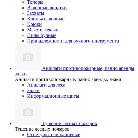
Топоры
Валочные лопатки
Захваты
Клинья валочные
Крюки
Мачете, секачи
Пилы ручные
Принадлежности для ручного инструмента
Аншлаги противопожарные, панно аренды,
знаки
Аншлаги противопожарные, панно аренды, знаки
Аншлаги для леса
Знаки
Информационные щиты
Тушение лесных пожаров
Тушение лесных пожаров
Огнетушители ранцевые