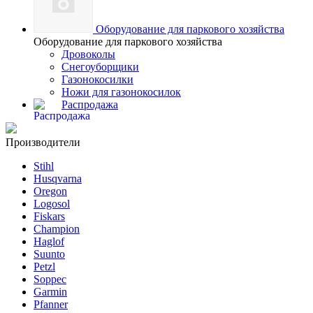
Оборудование для паркового хозяйства
Оборудование для паркового хозяйства
Дровоколы
Снегоуборщики
Газонокосилки
Ножи для газонокосилок
Распродажа
Производители
Stihl
Husqvarna
Oregon
Logosol
Fiskars
Champion
Haglof
Suunto
Petzl
Soppec
Garmin
Pfanner