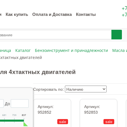
+7
+7
и
Как купить
Оплата и Доставка
Контакты
аница
Каталог
Бензоинструмент и принадлежности
Масла 
4хтактных двигателей
ля 4хтактных двигателей
Сортировать по:
До
Артикул:
Артикул:
952852
952853
681
759
837
sale
sale