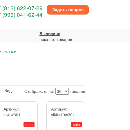
 (812) 622-07-29
Задать вопрос
 (999) 041-62-44
В корзине
пока нет товаров
и смазки
Вид:
Отображать по:
товаров
Артикул:
Артикул:
vil4tw301
vil4ts10w301
sale
sale