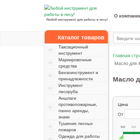
О компани
Любой инструмент для работы в лесу!
Каталог товаров
Таксационный
инструмент
Главная стр
Маркировочные
Масло для 
средства
Бензоинструмент и
Масло д
принадлежности
Инструмент
лесоруба
Аншлаги
противопожарные,
Цена
панно аренды,
От
знаки
Тушение лесных
525
603
пожаров
Одежда для работы