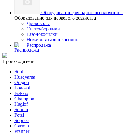
Оборудование для паркового хозяйства
Оборудование для паркового хозяйства
Дровоколы
Снегоуборщики
Газонокосилки
Ножи для газонокосилок
Распродажа
Производители
Stihl
Husqvarna
Oregon
Logosol
Fiskars
Champion
Haglof
Suunto
Petzl
Soppec
Garmin
Pfanner