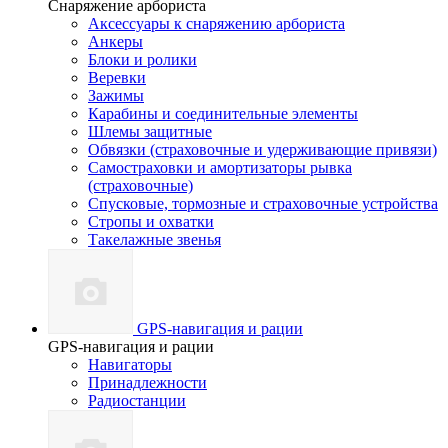
Снаряжение арбориста
Аксессуары к снаряжению арбориста
Анкеры
Блоки и ролики
Веревки
Зажимы
Карабины и соединительные элементы
Шлемы защитные
Обвязки (страховочные и удерживающие привязи)
Самостраховки и амортизаторы рывка
(страховочные)
Спусковые, тормозные и страховочные устройства
Стропы и охватки
Такелажные звенья
GPS-навигация и рации
GPS-навигация и рации
Навигаторы
Принадлежности
Радиостанции