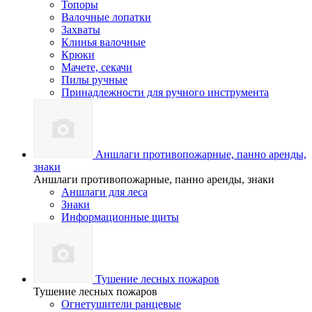
Топоры
Валочные лопатки
Захваты
Клинья валочные
Крюки
Мачете, секачи
Пилы ручные
Принадлежности для ручного инструмента
Аншлаги противопожарные, панно аренды,
знаки
Аншлаги противопожарные, панно аренды, знаки
Аншлаги для леса
Знаки
Информационные щиты
Тушение лесных пожаров
Тушение лесных пожаров
Огнетушители ранцевые