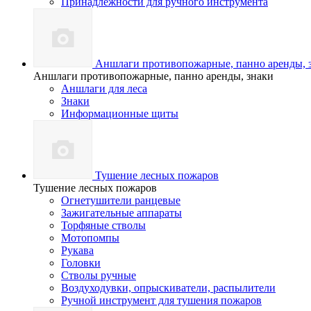
Принадлежности для ручного инструмента
Аншлаги противопожарные, панно аренды, 
Аншлаги противопожарные, панно аренды, знаки
Аншлаги для леса
Знаки
Информационные щиты
Тушение лесных пожаров
Тушение лесных пожаров
Огнетушители ранцевые
Зажигательные аппараты
Торфяные стволы
Мотопомпы
Рукава
Головки
Стволы ручные
Воздуходувки, опрыскиватели, распылители
Ручной инструмент для тушения пожаров