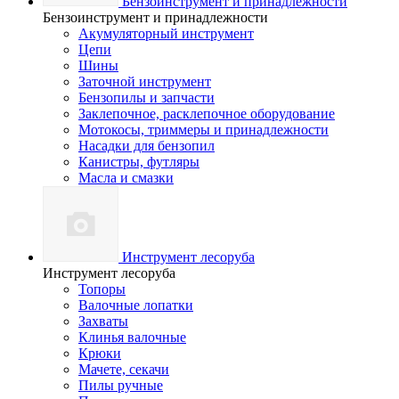
Бензоинструмент и принадлежности
Бензоинструмент и принадлежности
Акумуляторный инструмент
Цепи
Шины
Заточной инструмент
Бензопилы и запчасти
Заклепочное, расклепочное оборудование
Мотокосы, триммеры и принадлежности
Насадки для бензопил
Канистры, футляры
Масла и смазки
Инструмент лесоруба
Инструмент лесоруба
Топоры
Валочные лопатки
Захваты
Клинья валочные
Крюки
Мачете, секачи
Пилы ручные