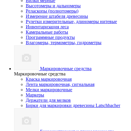
Вилки мерные
Высотомеры и дальномеры
Реласкопы (полнотомеры)
Измерение штабеля древесины
Рулетки измерительные, длиномеры нитевые
Инвентаризация леса
Камеральные работы
Программные продукты
Влагомеры, термометры, гидрометры
Маркировочные средства
Маркировочные средства
Краска маркировочная
Лента маркировочная, сигнальная
Мелки маркировочные
Маркеры
Держатели для мелков
Бирки для маркировки древесины Latschbacher