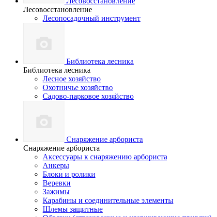
Лесовосстановление
Лесовосстановление
Лесопосадочный инструмент
Библиотека лесника
Библиотека лесника
Лесное хозяйство
Охотничье хозяйство
Садово-парковое хозяйство
Снаряжение арбориста
Снаряжение арбориста
Аксессуары к снаряжению арбориста
Анкеры
Блоки и ролики
Веревки
Зажимы
Карабины и соединительные элементы
Шлемы защитные