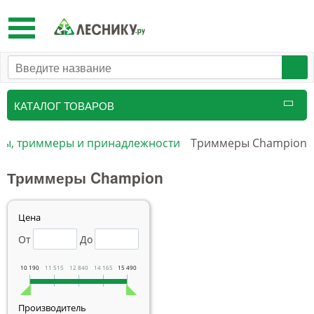
Toggle
navigation
КАТАЛОГ ТОВАРОВ
сы, триммеры и принадлежности
Триммеры Champion
Триммеры Champion
Цена
От
До
10 190
11 515
12 840
14 165
15 490
Производитель