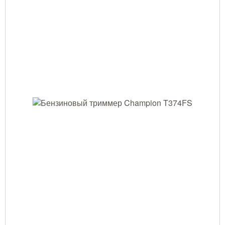
Тушение лесных пожаров
Одежда для работы в лесу
Снаряжение лесника и егеря
Лесовосстановление
Библиотека лесника
Снаряжение арбориста
GPS-навигация и рации
Оборудование для паркового
хозяйства
Распродажа