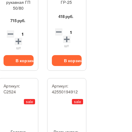
рукавная ГП
ГР-25
50/80
418 руб.
715 руб.
шт
шт
В корзину
В корзину
Артикул:
Артикул:
C2524
42550194912
sale
sale
Головка
Распылитель