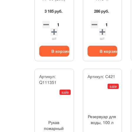
3 185 руб.
286 руб.
шт
шт
В корзину
В корзину
Артикул:
Артикул:
С421
Q111351
sale
sale
Резервуар для
Рукав
воды, 100 л
пожарный