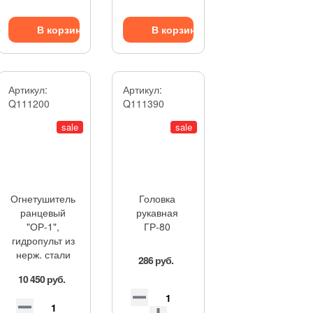
В корзину
В корзину
Артикул:
Артикул:
Q111200
Q111390
sale
sale
Огнетушитель
Головка
ранцевый
рукавная
"ОР-1",
ГР-80
гидропульт из
нерж. стали
286 руб.
10 450 руб.