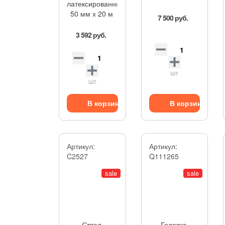
латексированный,
50 мм х 20 м
7 500 руб.
3 592 руб.
шт
шт
В корзину
В корзину
Артикул:
Артикул:
C2527
Q111265
sale
sale
Ствол
Головка