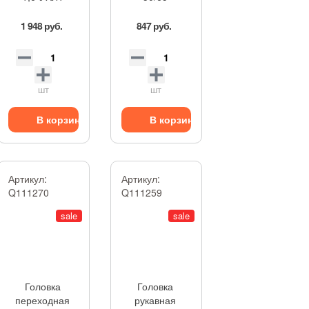
1 948 руб.
847 руб.
шт
шт
В корзину
В корзину
Артикул:
Артикул:
Q111270
Q111259
sale
sale
Головка
Головка
переходная
рукавная