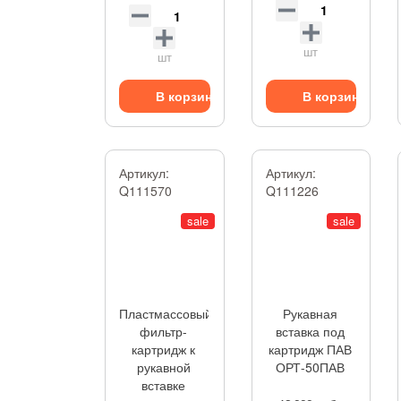
шт
шт
В корзину
В корзину
Артикул:
Артикул:
Q111570
Q111226
sale
sale
Пластмассовый
Рукавная
фильтр-
вставка под
картридж к
картридж ПАВ
рукавной
ОРТ-50ПАВ
вставке