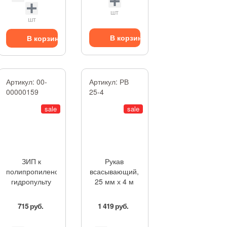
шт
шт
В корзину
В корзину
Артикул:
00-
Артикул:
РВ
00000159
25-4
sale
sale
ЗИП к
Рукав
полипропиленовому
всасывающий,
гидропульту
25 мм х 4 м
715 руб.
1 419 руб.