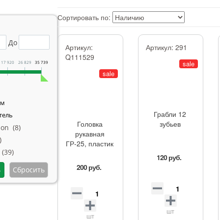
Сортировать по:
До
Артикул:
Артикул:
291
Q111529
sale
17 920
26 829
35 739
sale
мм
Грабли 12
тель
Головка
зубьев
on (
8
)
рукавная
)
ГР-25, пластик
 (
39
)
120 руб.
200 руб.
шт
шт