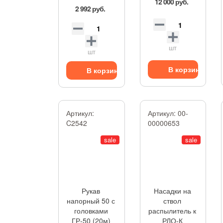
12 000 руб.
2 992 руб.
шт
шт
В корзину
В корзину
Артикул:
Артикул:
00-
C2542
00000653
sale
sale
Рукав
Насадки на
напорный 50 с
ствол
головками
распылитель к
ГР-50 (20м)
РЛО-К