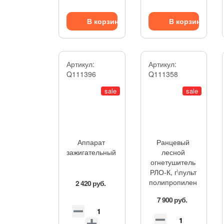
В корзину
В корзину
Артикул:
Артикул:
Q111396
Q111358
sale
sale
Аппарат
Ранцевый
зажигательный
лесной
огнетушитель
РЛО-К, г\пульт
полипропилен
2 420 руб.
7 900 руб.