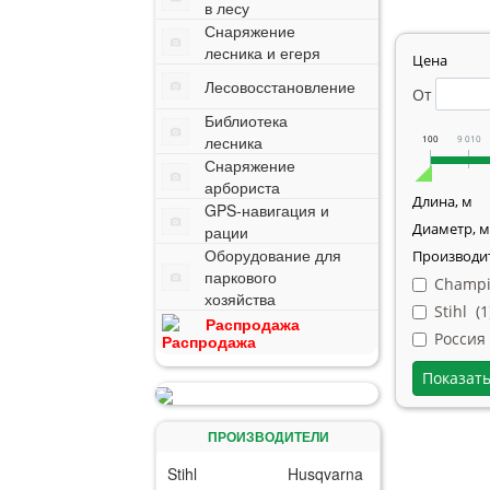
в лесу
Снаряжение
лесника и егеря
Цена
Лесовосстановление
От
Библиотека
лесника
100
9 010
Снаряжение
арбориста
Длина, м
GPS-навигация и
Диаметр, 
рации
Оборудование для
Производи
паркового
Champi
хозяйства
Stihl (
1
Распродажа
Россия
ПРОИЗВОДИТЕЛИ
Stihl
Husqvarna