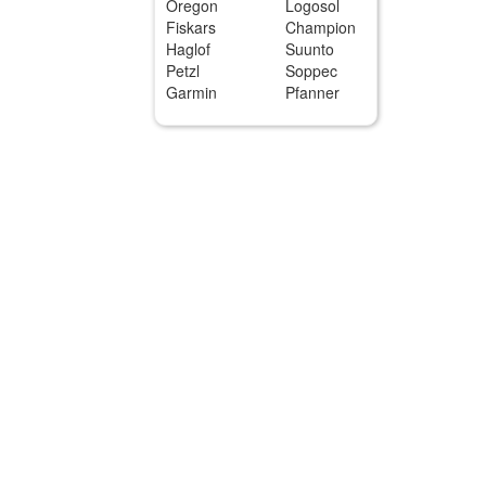
Oregon
Logosol
Fiskars
Champion
Haglof
Suunto
Petzl
Soppec
Garmin
Pfanner