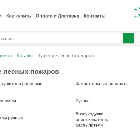
+7
+7
и
Как купить
Оплата и Доставка
Контакты
аница
Каталог
Тушение лесных пожаров
е лесных пожаров
етушители ранцевые
Зажигательные аппараты
опомпы
Рукава
Воздуходувки,
олы ручные
опрыскиватели,
распылители