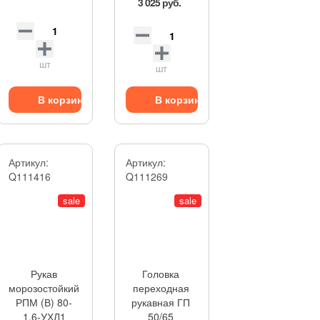
3 025 руб.
шт
шт
В корзину
В корзину
Артикул:
Артикул:
Q111416
Q111269
sale
sale
Рукав
Головка
морозостойкий
переходная
РПМ (В) 80-
рукавная ГП
1,6-УХЛ1
50/65