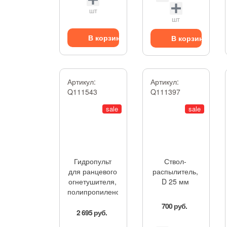
шт
шт
В корзину
В корзину
Артикул:
Артикул:
Q111543
Q111397
sale
sale
Гидропульт
Ствол-
для ранцевого
распылитель,
огнетушителя,
D 25 мм
полипропиленовый
700 руб.
2 695 руб.