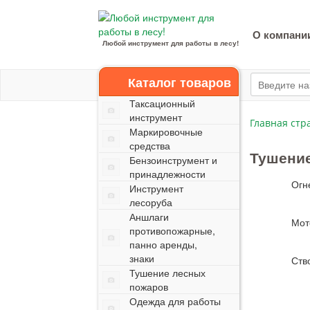
О компани
Любой инструмент для работы в лесу!
Каталог товаров
Таксационный
инструмент
Главная стр
Маркировочные
средства
Тушени
Бензоинструмент и
принадлежности
Огн
Инструмент
лесоруба
Аншлаги
Мот
противопожарные,
панно аренды,
знаки
Ств
Тушение лесных
пожаров
Одежда для работы