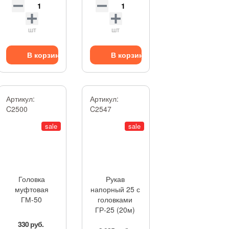
шт
шт
В корзину
В корзину
Артикул:
Артикул:
C2500
C2547
sale
sale
Головка
Рукав
муфтовая
напорный 25 с
ГМ-50
головками
ГР-25 (20м)
330 руб.